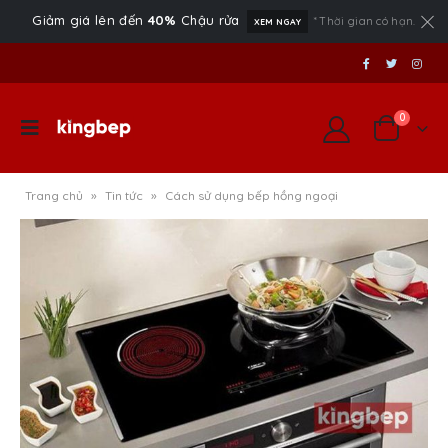
Giảm giá lên đến
40%
Chậu rửa
* Thời gian có hạn.
XEM NGAY
0
3 cách khử mùi hôi nhà tắm
Địa chỉ mua bồn rửa bát ở
Trang chủ
»
Tin tức
»
Cách sử dụng bếp hồng ngoại
siêu nhanh
Hà Nội, TP HCM uy tín, chí
hãng
20/04/2023
22/04/2022
Cách đặt bồn rửa chén hợp
phong thủy, may mắn
Kinh nghiệm chọn chậu rử
bát inox phù hợp cho gia đ
23/04/2022
22/04/2022
Một số lỗi hư hỏng thường
gặp của chậu rửa chén và
cách khắc phục
22/04/2022