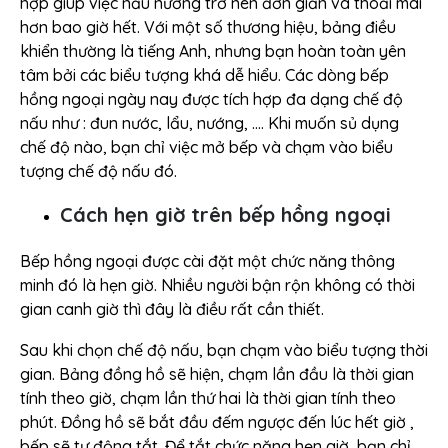
hợp giúp việc nấu nướng trở nên đơn giản và thoải mái
hơn bao giờ hết. Với một số thương hiệu, bảng điều
khiển thường là tiếng Anh, nhưng bạn hoàn toàn yên
tâm bởi các biểu tượng khá dễ hiểu. Các dòng bếp
hồng ngoại ngày nay được tích hợp đa dạng chế độ
nấu như : đun nước, lẩu, nướng, …. Khi muốn sủ dụng
chế độ nào, bạn chỉ việc mở bếp và chạm vào biểu
tượng chế độ nấu đó.
Cách hẹn giờ trên bếp hồng ngoại
Bếp hồng ngoại được cài đặt một chức năng thông
minh đó là hẹn giờ. Nhiều người bận rộn không có thời
gian canh giờ thì đây là điều rất cần thiết.
Sau khi chọn chế độ nấu, bạn chạm vào biểu tượng thời
gian. Bảng đồng hồ sẽ hiện, chạm lần đầu là thời gian
tính theo giờ, chạm lần thứ hai là thời gian tính theo
phút. Đồng hồ sẽ bắt đầu đếm ngược đến lúc hết giờ ,
bếp sẽ tự động tắt. Để tắt chức năng hẹn giờ, bạn chỉ