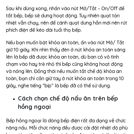
Sau khi dùng xong, nhấn vào nút Mở/Tắt – On/Off để
tắt bếp, bếp sẽ dưng hoạt động. Tuy nhiên quạt tản
nhiệt vẫn chạy, nên để cánh quạt dưng hẳn mới nên rút
phích điện để kéo dài tuổi thọ bếp.
Nếu bạn muốn bật khóa an toàn, ấn vào nút Mở/ Tắt
giữ 10 giây. Khi nhìn thấy đèn ở nút khóa an toàn sáng
lên là bếp dã được khóa an toàn, dù ban có vô tình
chạm vào hay trẻ nhỏ thì bếp cũng không hoạt động
và nóng lên. Đồng thời nếu muốn tắt chế độ khóa an
toàn, bạn chỉ cần giữ tay ở nút khóa an toàn trong 10
giây, nghe tiếng “bíp” là bếp đã có thể sử dụng.
Cách chọn chế độ nấu ăn trên bếp
hồng ngoại
Bếp hồng ngoại là dòng bếp điện rất đa dạng về chức
năng nấu. Mỗi chức năng đều được cài đặt nhiệt độ phù