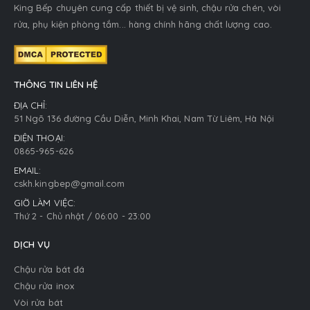
King Bếp chuyên cung cấp thiết bị vệ sinh, chậu rửa chén, vòi
rửa, phụ kiện phòng tắm... hàng chính hãng chất lượng cao.
THÔNG TIN LIÊN HỆ
ĐỊA CHỈ:
51 Ngõ 136 đường Cầu Diễn, Minh Khai, Nam Từ Liêm, Hà Nội
ĐIỆN THOẠI:
0865-965-626
EMAIL:
cskh.kingbep@gmail.com
GIỜ LÀM VIỆC:
Thứ 2 - Chủ nhật / 06:00 - 23:00
DỊCH VỤ
Chậu rửa bát đá
Chậu rửa inox
Vòi rửa bát