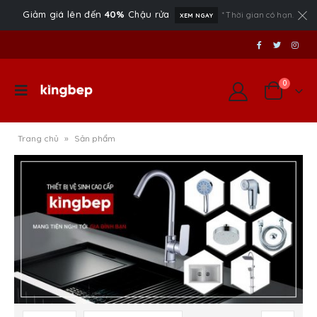
Giảm giá lên đến
40%
Chậu rửa
* Thời gian có hạn.
XEM NGAY
0
Trang chủ
»
Sản phẩm