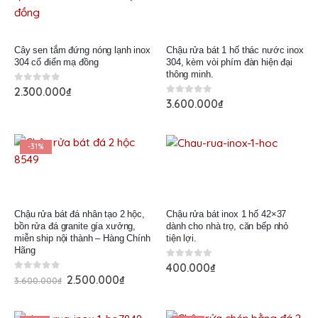
Cây sen tắm đứng nóng lạnh inox
Chậu rửa bát 1 hố thác nước inox
304 cổ điển mạ đồng
304, kèm vòi phím đàn hiện đại
thông minh.
0
out of 5
2.300.000
₫
0
out of 5
3.600.000
₫
-31%
Chậu rửa bát đá nhân tạo 2 hộc,
Chậu rửa bát inox 1 hố 42×37
bồn rửa đá granite gía xưởng,
dành cho nhà trọ, căn bếp nhỏ
miễn ship nội thành – Hàng Chính
tiện lợi.
Hãng
0
out of 5
400.000
₫
0
out of 5
2.500.000
₫
3.600.000
₫