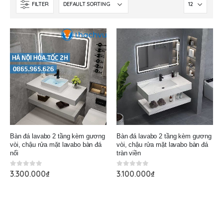
FILTER
Bàn đá lavabo 2 tầng kèm gương
Bàn đá lavabo 2 tầng kèm gương
vòi, chậu rửa mặt lavabo bàn đá
vòi, chậu rửa mặt lavabo bàn đá
nổi
tràn viền
0
out of 5
0
out of 5
3.300.000
₫
3.100.000
₫