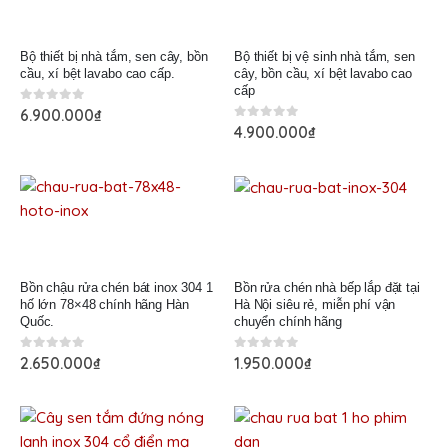
Bộ thiết bị nhà tắm, sen cây, bồn
Bộ thiết bị vệ sinh nhà tắm, sen
cầu, xí bệt lavabo cao cấp.
cây, bồn cầu, xí bệt lavabo cao
cấp
0
out of 5
6.900.000
₫
0
out of 5
4.900.000
₫
Bồn chậu rửa chén bát inox 304 1
Bồn rửa chén nhà bếp lắp đặt tại
hố lớn 78×48 chính hãng Hàn
Hà Nội siêu rẻ, miễn phí vận
Quốc.
chuyển chính hãng
0
out of 5
0
out of 5
2.650.000
₫
1.950.000
₫