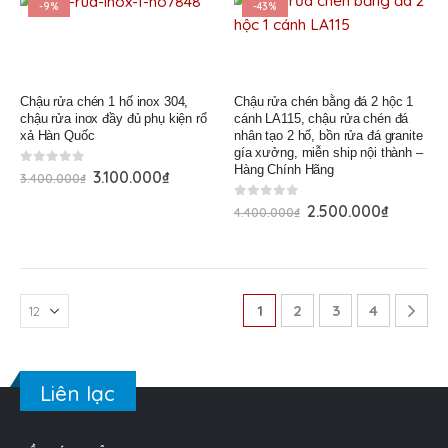
-9%
-43%
Chậu rửa chén 1 hố inox 304,
Chậu rửa chén bằng đá 2 hộc 1
chậu rửa inox đầy đủ phụ kiện rổ
cánh LA115, chậu rửa chén đá
xả Hàn Quốc
nhân tạo 2 hố, bồn rửa đá granite
gía xưởng, miễn ship nội thành –
Hàng Chính Hãng
0
out of 5
3.100.000
₫
3.400.000
₫
0
out of 5
2.500.000
₫
4.400.000
₫
1
2
3
4
Liên lạc