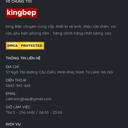
VỀ CHÚNG TÔI
King Bếp chuyên cung cấp thiết bị vệ sinh, chậu rửa chén, vòi
rửa, phụ kiện phòng tắm... hàng chính hãng chất lượng cao.
THÔNG TIN LIÊN HỆ
ĐỊA CHỈ:
51 Ngõ 136 đường Cầu Diễn, Minh Khai, Nam Từ Liêm, Hà Nội
ĐIỆN THOẠI:
0865-965-626
EMAIL:
cskh.kingbep@gmail.com
GIỜ LÀM VIỆC:
Thứ 2 - Chủ nhật / 06:00 - 23:00
DỊCH VỤ