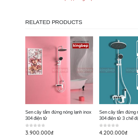
RELATED PRODUCTS
Sen cây tắm đứng nóng lạnh inox
Sen cây tắm đứng n
304 điện tử
304 điện tử 3 chế đ
0
out of 5
0
out of 5
3.900.000
₫
4.200.000
₫