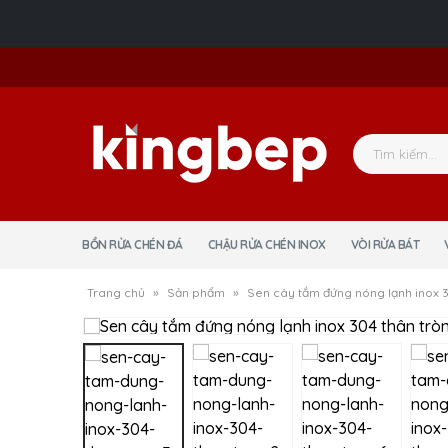
BỒN RỬA CHÉN ĐÁ
CHẬU RỬA CHÉN INOX
VÒI RỬA BÁT
Trang chủ
»
Sản phẩm
»
Sen cây tắm đứng nóng lạnh inox 3