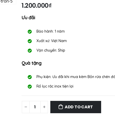
1.200.000
₫
Ưu đãi
Bảo hành: 1 năm
Xuất xứ: Việt Nam
Vận chuyển: Ship
Quà tặng
Phụ kiện: Ưu đãi khi mua kèm Bồn rửa chén đ
Rổ lọc rác inox tiện lợi
ADD TO CART