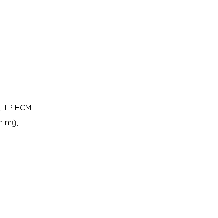
i, TP HCM
m mỹ,