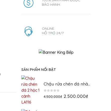
BẢO HÀNH
ONLINE
HỖ TRỢ 24/7
SẢN PHẨM NỔI BẬT
á
Chậu rửa chén đá nhân tạo 2 hố, bồn rửa đá granite gía xưởng, model la116, miễn ship nội thành - Hàng Chính Hãng
0
out of 5
2.500.000
₫
4.500.000
₫