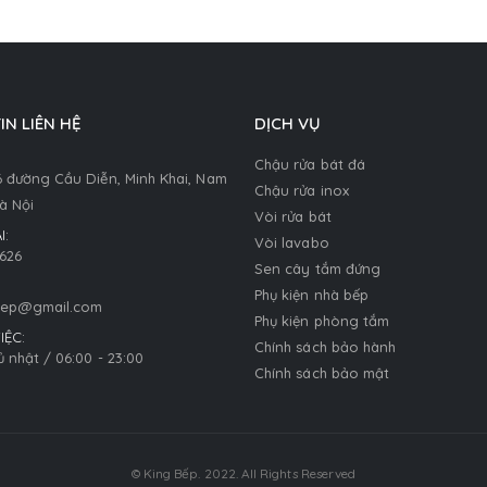
IN LIÊN HỆ
DỊCH VỤ
Chậu rửa bát đá
6 đường Cầu Diễn, Minh Khai, Nam
Chậu rửa inox
à Nội
Vòi rửa bát
I:
Vòi lavabo
626
Sen cây tắm đứng
Phụ kiện nhà bếp
bep@gmail.com
Phụ kiện phòng tắm
IỆC:
Chính sách bảo hành
ủ nhật / 06:00 - 23:00
Chính sách bảo mật
© King Bếp. 2022. All Rights Reserved