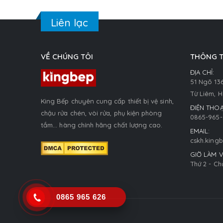
Liên lạc
VỀ CHÚNG TÔI
THÔNG T
ĐỊA CHỈ:
51 Ngõ 13
Từ Liêm, H
King Bếp chuyên cung cấp thiết bị vệ sinh,
ĐIỆN THOẠ
chậu rửa chén, vòi rửa, phụ kiện phòng
0865-965-
tắm... hàng chính hãng chất lượng cao.
EMAIL:
cskh.king
GIỜ LÀM V
Thứ 2 - Ch
0865 965 626