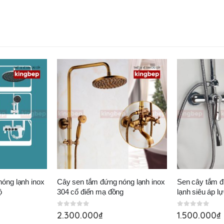
óng lạnh inox
Cây sen tắm đứng nóng lạnh inox
Sen cây tắm đ
ộ
304 cổ điển mạ đồng
lạnh siêu áp l
0
out of 5
0
out of 5
2.300.000
₫
1.500.000
₫