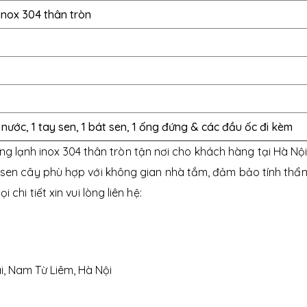
nox 304 thân tròn
 nước, 1 tay sen, 1 bát sen, 1 ống đứng & các đầu ốc đi kèm
 lạnh inox 304 thân tròn tận nơi cho khách hàng tại Hà Nộ
ặt sen cây phù hợp với không gian nhà tắm, đảm bảo tính thẩ
 chi tiết xin vui lòng liên hệ:
i, Nam Từ Liêm, Hà Nội