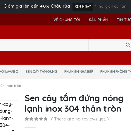
Giảm giá lên đến
40%
Chậu rửa
* Thời gian có hạn.
XEM NGAY
VỀ CHÚNG TÔI
SẢN PHẨM
TIN TỨ
VÒI LAVABO
SEN CÂY TẮM ĐỨNG
PHỤ KIỆN NHÀ BẾP
PHỤ KIỆN PHÒNG T
04 thân tròn
Sen cây tắm đứng nóng
lạnh inox 304 thân tròn
( There are no reviews yet. )
0
out of 5