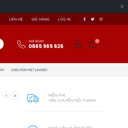
|
C
LIÊN HỆ
GIỎ HÀNG
LOG IN
GỌI NGAY
0
0865 965 626
ẮM
CHẬU RỬA MẶT LAVABO
MIỄN PHÍ
VẬN CHUYỂN NỘI THÀNH
100% SẢN PHẨM ĐƯỢC