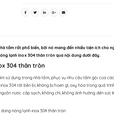
à tắm rất phổ biến, bởi nó mang đến nhiều tiện ích cho n
óng lạnh inox 304 thân tròn qua nội dung dưới đây.
ox 304 thân tròn
ẩm sử dụng trong nhà tắm, phục vụ nhu cầu tắm gội của cá
inox 304 rất bền bì, không bị hoen gỉ, oxy hóa trong quá trìn
 nguồn nước cấp sạch, không chì, không ảnh hưởng đến sức 