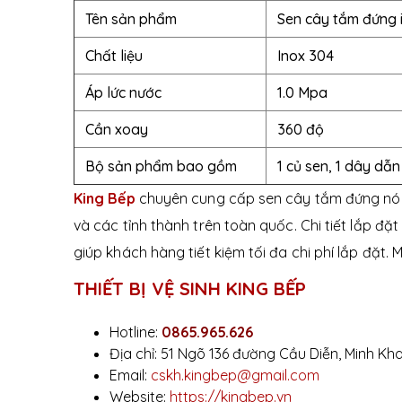
Tên sản phẩm
Sen cây tắm đứng i
Chất liệu
Inox 304
Áp lức nước
1.0 Mpa
Cần xoay
360 độ
Bộ sản phẩm bao gồm
1 củ sen, 1 dây dẫn
King Bếp
chuyên cung cấp sen cây tắm đứng nóng
và các tỉnh thành trên toàn quốc. Chi tiết lắp đ
giúp khách hàng tiết kiệm tối đa chi phí lắp đặt. Mọi
THIẾT BỊ VỆ SINH KING BẾP
Hotline:
0865.965.626
Địa chỉ: 51 Ngõ 136 đường Cầu Diễn, Minh Kha
Email:
cskh.kingbep@gmail.com
Website:
https://kingbep.vn