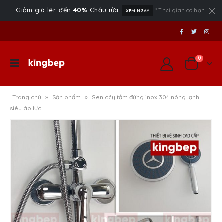
Giảm giá lên đến
40%
Chậu rửa
* Thời gian có hạn.
XEM NGAY
0
Trang chủ
»
Sản phẩm
»
Sen cây tắm đứng inox 304 nóng lạnh
siêu áp lực