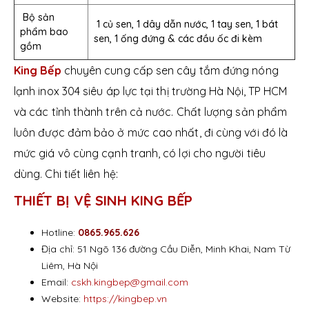
Bộ sản
1 củ sen, 1 dây dẫn nước, 1 tay sen, 1 bát
phẩm bao
sen, 1 ống đứng & các đầu ốc đi kèm
gồm
King Bếp
chuyên cung cấp sen cây tắm đứng nóng
lạnh inox 304 siêu áp lực tại thị trường Hà Nội, TP HCM
và các tỉnh thành trên cả nước. Chất lượng sản phẩm
luôn được đảm bảo ở mức cao nhất, đi cùng với đó là
mức giá vô cùng cạnh tranh, có lợi cho người tiêu
dùng. Chi tiết liên hệ:
THIẾT BỊ VỆ SINH KING BẾP
Hotline:
0865.965.626
Địa chỉ: 51 Ngõ 136 đường Cầu Diễn, Minh Khai, Nam Từ
Liêm, Hà Nội
Email:
cskh.kingbep@gmail.com
Website:
https://kingbep.vn