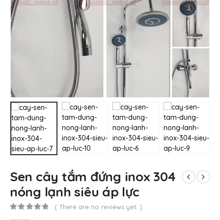
Sen cây tắm đứng inox 304
nóng lạnh siêu áp lực
( There are no reviews yet. )
0
out of 5