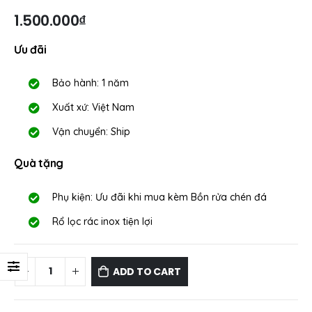
1.500.000
₫
Ưu đãi
Bảo hành: 1 năm
Xuất xứ: Việt Nam
Vận chuyển: Ship
Quà tặng
Phụ kiện: Ưu đãi khi mua kèm Bồn rửa chén đá
Rổ lọc rác inox tiện lợi
ADD TO CART