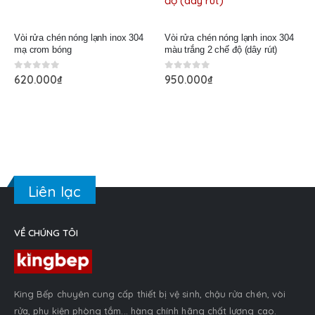
Vòi rửa chén nóng lạnh inox 304
Vòi rửa chén nóng lạnh inox 304
mạ crom bóng
màu trắng 2 chế độ (dây rút)
0
out of 5
0
out of 5
620.000
₫
950.000
₫
Liên lạc
VỀ CHÚNG TÔI
King Bếp chuyên cung cấp thiết bị vệ sinh, chậu rửa chén, vòi
rửa, phụ kiện phòng tắm... hàng chính hãng chất lượng cao.