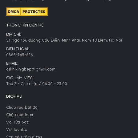
THÔNG TIN LIÊN HỆ
ĐỊA CHỈ:
51 Ngõ 136 đường Cầu Diễn, Minh Khai, Nam Từ Liêm, Hà Nội
ĐIỆN THOẠI:
0865-965-626
EMAIL:
cskh.kingbep@gmail.com
GIỜ LÀM VIỆC:
Thứ 2 - Chủ nhật / 06:00 - 23:00
DỊCH VỤ
Chậu rửa bát đá
Chậu rửa inox
Vòi rửa bát
Vòi lavabo
Sen cây tắm đứng