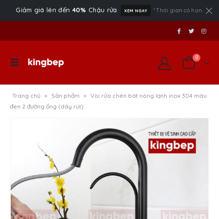
Giảm giá lên đến
40%
Chậu rửa
* Thời gian có hạn.
XEM NGAY
0
Trang chủ
»
Sản phẩm
»
Vòi rửa chén bát nóng lạnh inox 304 màu
đen 2 đường ống (dây rút)