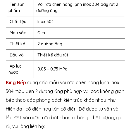
Tên sản
Vòi rửa chén nóng lạnh inox 304 dây rút 2
phẩm
đường ống
Chất liệu
Inox 304
Màu sắc
Đen
Thiết kế
2 đường ống
Đầu vòi
Thiết kế dây rút
Áp lực
0.05 – 0.75 MPa
nước
King Bếp
cung cấp mẫu vòi rửa chén nóng lạnh inox
304 màu đen 2 đường ống phù hợp với các không gian
bếp theo các phong cách kiến trúc khác nhau như:
Hiện đại, cổ điển hay tân cổ điển. Để được tư vấn và
lắp đặt vòi nước rửa bát nhanh chóng, chất lượng, giá
rẻ, vui lòng liên hệ: