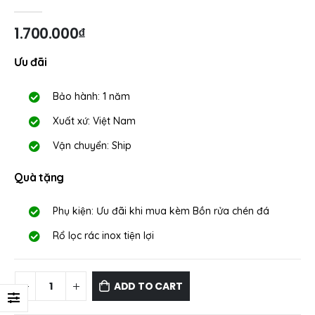
0
out of 5
1.700.000
₫
Ưu đãi
Bảo hành: 1 năm
Xuất xứ: Việt Nam
Vận chuyển: Ship
Quà tặng
Phụ kiện: Ưu đãi khi mua kèm Bồn rửa chén đá
Rổ lọc rác inox tiện lợi
ADD TO CART