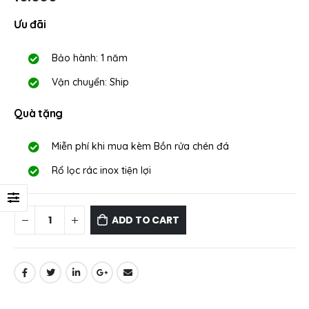
Ưu đãi
Bảo hành: 1 năm
Vận chuyển: Ship
Quà tặng
Miễn phí khi mua kèm Bồn rửa chén đá
Rổ lọc rác inox tiện lợi
ADD TO CART