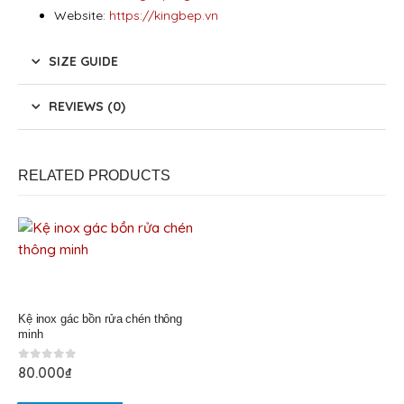
Website:
https://kingbep.vn
SIZE GUIDE
REVIEWS (0)
RELATED PRODUCTS
Kệ inox gác bồn rửa chén thông
minh
0
out of 5
80.000
₫