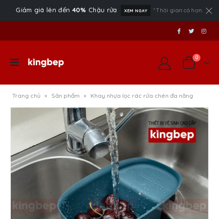
Giảm giá lên đến
40%
Chậu rửa
* Thời gian có hạn.
XEM NGAY
0
Trang chủ
»
Sản phẩm
»
Khay nhựa lọc rác rửa chén đa năng