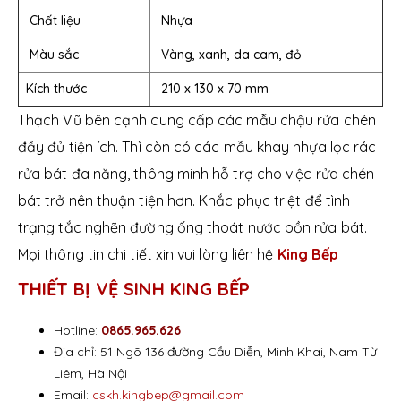
Chất liệu
Nhựa
Màu sắc
Vàng, xanh, da cam, đỏ
Kích thước
210 x 130 x 70 mm
Thạch Vũ bên cạnh cung cấp các mẫu chậu rửa chén
đầy đủ tiện ích. Thì còn có các mẫu khay nhựa lọc rác
rửa bát đa năng, thông minh hỗ trợ cho việc rửa chén
bát trở nên thuận tiện hơn. Khắc phục triệt để tình
trạng tắc nghẽn đường ống thoát nước bồn rửa bát.
Mọi thông tin chi tiết xin vui lòng liên hệ
King Bếp
THIẾT BỊ VỆ SINH KING BẾP
Hotline:
0865.965.626
Địa chỉ: 51 Ngõ 136 đường Cầu Diễn, Minh Khai, Nam Từ
Liêm, Hà Nội
Email:
cskh.kingbep@gmail.com