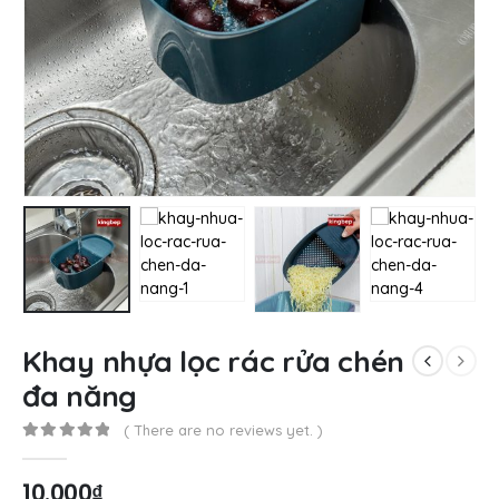
Khay nhựa lọc rác rửa chén
đa năng
( There are no reviews yet. )
0
out of 5
10.000
₫