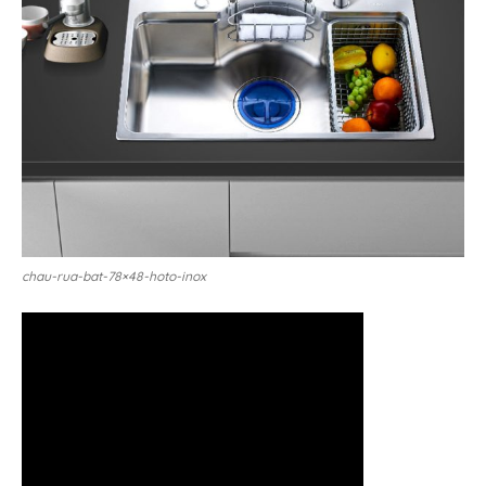
chau-rua-bat-78×48-hoto-inox