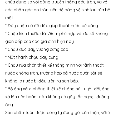
chứa đựng so với dòng truyền thống đáy tròn, và với
các phần góc bo tròn, nên dễ dàng vệ sinh lau rửa bề
mặt.
* Đáy chậu có độ dốc giúp thoát nước dễ dàng
* Chậu kích thước dài 78cm phù hợp với đa số không
gian bếp của các gia đình hiện nay
* Chậu đúc đáy vuông cứng cáp
* Mặt thành chậu dày cứng
* Chậu rửa chén thiết kế thông minh với rãnh thoát
nước chống tràn, trường hợp xả nước quên tắt sẽ
không lo nước bị đầy tràn ra sàn bếp.
* Bộ ống xả xi phông thiết kế chống hôi tuyệt đối, ống
xả lớn nên hoàn toàn không có gây tắc nghẹt đường
ống
Sản phẩm luôn được công ty đóng gói cẩn thận, với 3