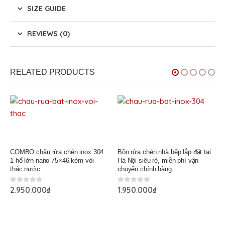
SIZE GUIDE
REVIEWS (0)
RELATED PRODUCTS
COMBO chậu rửa chén inox 304
Bồn rửa chén nhà bếp lắp đặt tại
1 hố lớn nano 75×46 kèm vòi
Hà Nội siêu rẻ, miễn phí vận
thác nước
chuyển chính hãng
0
out of 5
0
out of 5
2.950.000
₫
1.950.000
₫