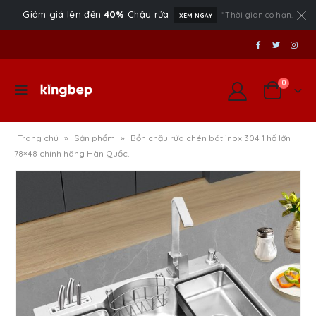
Giảm giá lên đến
40%
Chậu rửa
* Thời gian có hạn.
XEM NGAY
0
Trang chủ
»
Sản phẩm
»
Bồn chậu rửa chén bát inox 304 1 hố lớn
78×48 chính hãng Hàn Quốc.