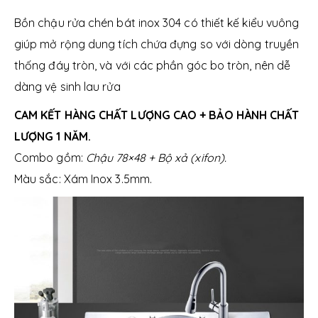
Bồn chậu rửa chén bát inox 304 có thiết kế kiểu vuông
giúp mở rộng dung tích chứa đựng so với dòng truyền
thống đáy tròn, và với các phần góc bo tròn, nên dễ
dàng vệ sinh lau rửa
CAM KẾT HÀNG CHẤT LƯỢNG CAO + BẢO HÀNH CHẤT
LƯỢNG 1 NĂM.
Combo gồm:
Chậu 78×48 + Bộ xả (xifon).
Màu sắc: Xám Inox 3.5mm.