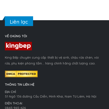
Liên lạc
VỀ CHÚNG TÔI
King Bếp chuyên cung cấp thiết bị vệ sinh, chậu rửa chén, vòi
rửa, phụ kiện phòng tắm... hàng chính hãng chất lượng cao.
THÔNG TIN LIÊN HỆ
ĐỊA CHỈ:
51 Ngõ 136 đường Cầu Diễn, Minh Khai, Nam Từ Liêm, Hà Nội
ĐIỆN THOẠI:
0865-965-626