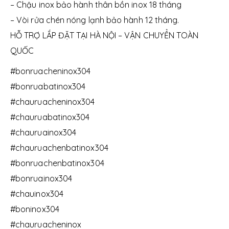
– Chậu inox bảo hành thân bồn inox 18 tháng
– Vòi rửa chén nóng lạnh bảo hành 12 tháng.
HỖ TRỢ LẮP ĐẶT TẠI HÀ NỘI – VẬN CHUYỂN TOÀN
QUỐC
#bonruacheninox304
#bonruabatinox304
#chauruacheninox304
#chauruabatinox304
#chauruainox304
#chauruachenbatinox304
#bonruachenbatinox304
#bonruainox304
#chauinox304
#boninox304
#chauruacheninox